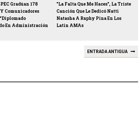
SPEC Gradúan 178
"La Falta Que Me Haces", La Triste
s Y Comunicadores
Canción Que Le Dedicó Natti
 “Diplomado
Natasha A Raphy Pina En Los
ado En Administración
Latin AMAs
ENTRADA ANTIGUA