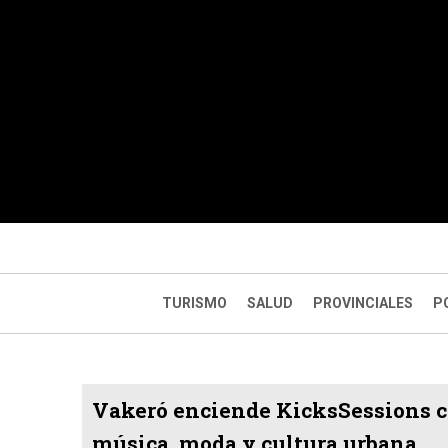
TURISMO
SALUD
PROVINCIALES
P
Vakeró enciende KicksSessions c
música, moda y cultura urbana