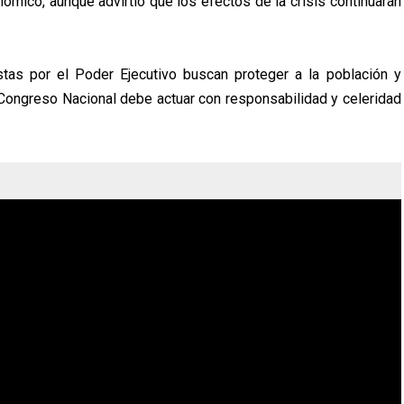
ómico, aunque advirtió que los efectos de la crisis continuarán
tas por el Poder Ejecutivo buscan proteger a la población y
 Congreso Nacional debe actuar con responsabilidad y celeridad