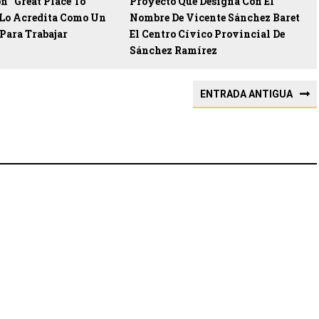
ón “Great Place To
Proyecto Que Designa Con El
Lo Acredita Como Un
Nombre De Vicente Sánchez Baret
Para Trabajar
El Centro Cívico Provincial De
Sánchez Ramírez
ENTRADA ANTIGUA