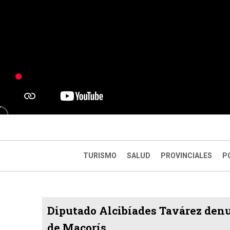
TURISMO
SALUD
PROVINCIALES
P
Diputado Alcibíades Tavárez denu
de Macorís