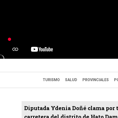
TURISMO
SALUD
PROVINCIALES
P
Diputada Ydenia Doñé clama por 
carretera del distrito de Hato Da