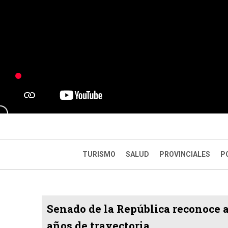
TURISMO
SALUD
PROVINCIALES
P
Senado de la República reconoce 
años de trayectoria