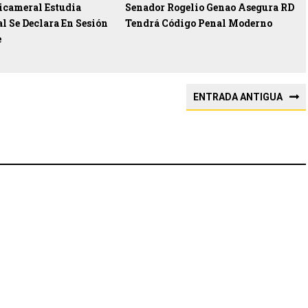
icameral Estudia
Senador Rogelio Genao Asegura RD
l Se Declara En Sesión
Tendrá Código Penal Moderno
e
ENTRADA ANTIGUA